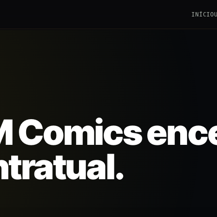
INÍCIO
LM Comics enc
tratual.