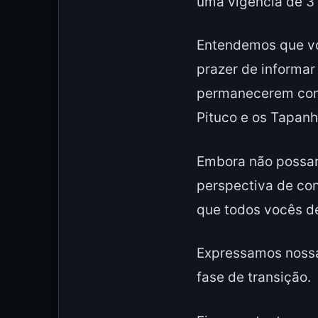
uma vigência de 3
Entendemos que vo
prazer de informa
permanecerem cono
Pituco e os Tapanh
Embora não possam
perspectiva de con
que todos vocês d
Expressamos nossa
fase de transição.