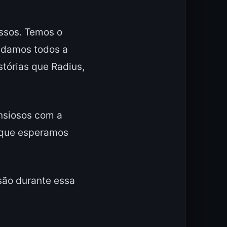
ssos. Temos o
idamos todos a
tórias que Radius,
nsiosos com a
o que esperamos
são durante essa