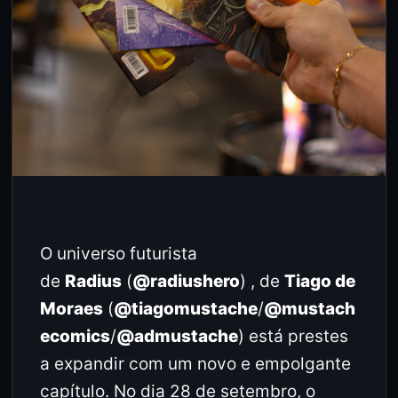
O universo futurista
de
Radius
(
@radiushero
) , de
Tiago de
Moraes
(
@tiagomustache
/
@mustach
ecomics
/
@admustache
) está prestes
a expandir com um novo e empolgante
capítulo. No dia 28 de setembro, o