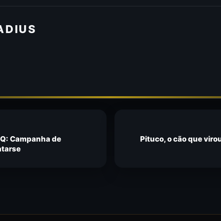
ADIUS
 HQ: Campanha de
Pituco, o cão que virou
atarse