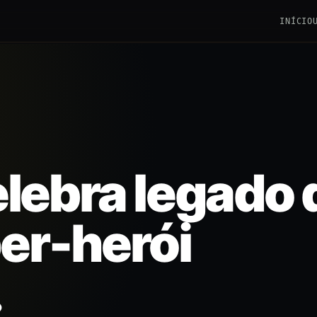
INÍCIO
lebra legado 
per-herói
.