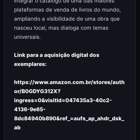
integrar o catálogo de uma das maiores
plataformas de venda de livros do mundo,
ampliando a visibilidade de uma obra que
nasceu local, mas dialoga com temas
universais.
Link para a aquisição digital dos
exemplares:
https://www.amazon.com.br/stores/auth
or/B0GDYG312X?
ingress=0&visitId=047435a3-40c2-
4136-9e65-
8dc84940b890&ref_=aufs_ap_ahdr_dsk_
ab